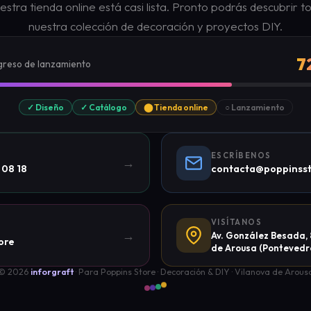
estra tienda online está casi lista. Pronto podrás descubrir t
nuestra colección de decoración y proyectos DIY.
7
greso de lanzamiento
✓ Diseño
✓ Catálogo
⬤ Tienda online
○ Lanzamiento
ESCRÍBENOS
→
 08 18
contacta@poppinss
VISÍTANOS
→
Av. González Besada, 8
ore
de Arousa (Pontevedr
© 2026
inforgraft
· Para Poppins Store · Decoración & DIY · Vilanova de Arous