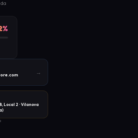
oda
2%
→
tore.com
, Local 2 · Vilanova
a)
a