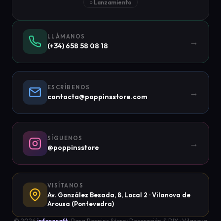
○ Lanzamiento
LLÁMANOS
→
(+34) 658 58 08 18
ESCRÍBENOS
→
contacta@poppinsstore.com
SÍGUENOS
→
@poppinsstore
VISÍTANOS
Av. González Besada, 8, Local 2 · Vilanova de
Arousa (Pontevedra)
© 2026
inforgraft
· Para Poppins Store · Decoración & DIY · Vilanova