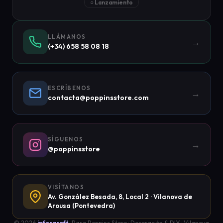
○ Lanzamiento
LLÁMANOS
→
(+34) 658 58 08 18
ESCRÍBENOS
→
contacta@poppinsstore.com
SÍGUENOS
→
@poppinsstore
VISÍTANOS
Av. González Besada, 8, Local 2 · Vilanova de
Arousa (Pontevedra)
© 2026
inforgraft
· Para Poppins Store · Decoración & DIY · Vilanova